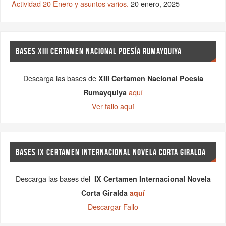
Descarga las bases del
IX Certamen Internacional Novela
Corta Giralda
aquí
Descargar Fallo
Visita la web antigua
Asociación Cultural Artístico-Literaria Itimad
Apartado de Correos 276, 41080, Sevilla Tf.
639 49 33 99 - 648 06 52 73 - 659 54 45 97 - 630 10 15 13
asociacionitimad@hotmail.com
Inscrita en el Registro de Asociaciones de la Junta de Andalucía
con el Nº 9809, Sección 1ª