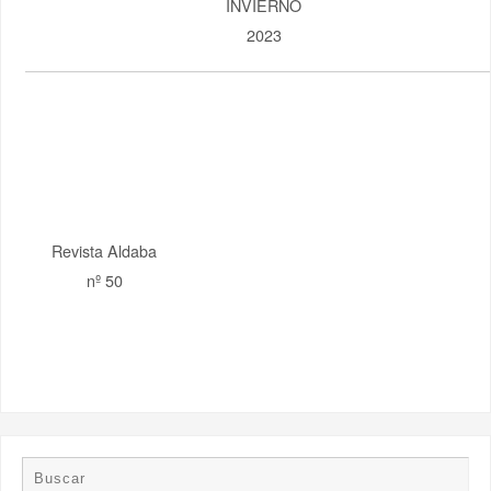
ACTIVIDADES
AGOSTO 2026
JULIO
SEPTIEMBRE
L
M
X
J
V
S
D
27
28
29
30
31
1
2
3
4
5
6
7
8
9
10
11
12
13
14
15
16
17
18
19
20
21
22
23