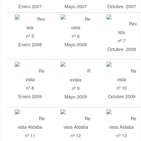
Enero 2007
Mayo 2007
Octubre 2007
Rev
Re
Rev
ista
vista
ista
nº 5
nº 6
nº 7
Enero 2008
Mayo 2008
Octubre 2008
Re
R
Re
vista
vista
evista
nº 8
nº 10
nº 9
Enero 2009
Octubre 2009
Mayo 2009
Re
Re
Re
vista Aldaba
vista Aldaba
vista Aldaba
nº 11
nº 12
nº 13