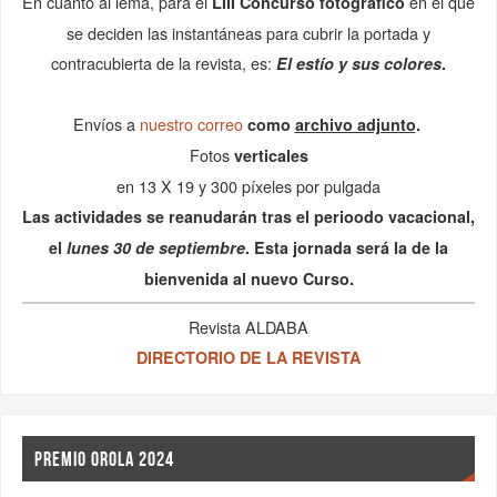
PREMIO OROLA 2024
Ediciones Orola, de Madrid, ha convocado el Premio Orola
2024 en su XVIII Concurso de Vivencias
. El
«Facer Españas»
tema en esta ocasión es:
Elio Antonio de Nebrija.
Descarga las bases
Archivo 1
–
Archivo 2
COMUNICACIONES
Convocatorias de nuestra Asociación.
7 enero, 2026
Fallo X Certamen Internacional de Novela Corta ‘Giralda’
21