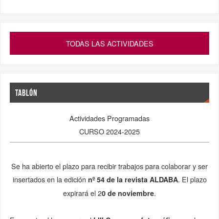
Se ha abierto el plazo para recibir trabajos para colaborar y ser
insertados en la edición
. El plazo
nº 54 de la
revista ALDABA
expirará el 2
.
0 de noviembre
En cuanto al lema, para el
en el que
LIII Concurso fotográfico
se deciden las instantáneas para cubrir la portada y
contracubierta de la revista, es:
El estío y sus colores
.
Envíos a
nuestro correo
como
archivo adjunto
.
Fotos
verticales
en 13 X 19 y 300 píxeles por pulgada
Las actividades se reanudarán tras el perioodo vacacional,
el
lunes 30 de septiembre
. Esta jornada será la de la
bienvenida al nuevo Curso.
Revista ALDABA
DIRECTORIO DE LA REVISTA