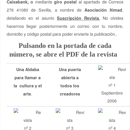
mediante
al apartado de Correos
Caixabank,
o
giro postal
276 41080 de Sevilla, a nombre de
,
Asociación Itimad
detallando en el asunto
.
No olvides
Suscripción Revista
hacernos llegar posteriormente un correo con tu nombre,
domicilio y código postal para poder enviarte la publicación..
Pulsando en la portada de cada
número, se abre el PDF de la revista
Revi
Una Aldaba
Una puerta
sta
para llamar a
abierta a
nº 1
la cultura y el
todos los
Septiembre
.
arte
creadores
2006
Re
Revi
Rev
vista
sta
ista
nº 2
nº 3
nº 4