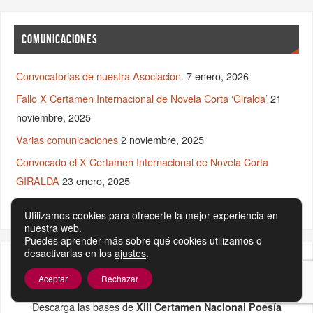
COMUNICACIONES
Convocatorias de nuestra Asociación.
7 enero, 2026
Fallo X Certamen Internacional de Novela Corta ‘Giralda’
21
noviembre, 2025
Varias comunicaciones
2 noviembre, 2025
Convocado el X Certamen Internacional de Novela Corta
GIRALDA
23 enero, 2025
Actividad 20 Enero y asuntos varios.
20 enero, 2025
Utilizamos cookies para ofrecerte la mejor experiencia en
nuestra web.
Puedes aprender más sobre qué cookies utilizamos o
desactivarlas en los
ajustes
.
BASES XIII CERTAMEN NACIONAL POESÍA RUMAYQUIYA
Aceptar
Rechazar
Descarga las bases de
XIII Certamen Nacional Poesía