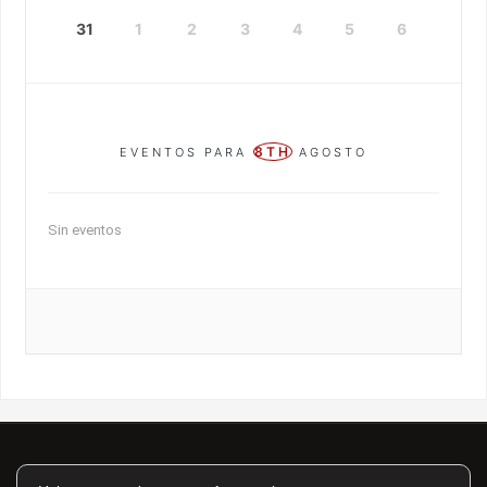
31
1
2
3
4
5
6
8TH
EVENTOS PARA
AGOSTO
Sin eventos
Asociación Cultural Artístico-Literaria Itimad