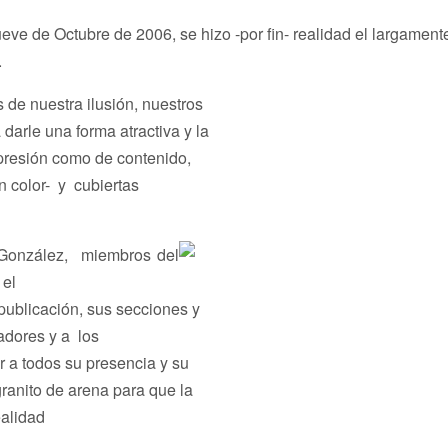
ueve de Octubre de 2006, se hizo -por fin- realidad el largament
.
de nuestra ilusión, nuestros
arle una forma atractiva y la
mpresión como de contenido,
n color- y cubiertas
 González, miembros del
 el
publicación, sus secciones y
eadores y a los
 a todos su presencia y su
ranito de arena para que la
ealidad