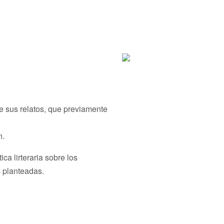
e sus relatos, que previamente
n.
tica lirteraria sobre los
s planteadas.