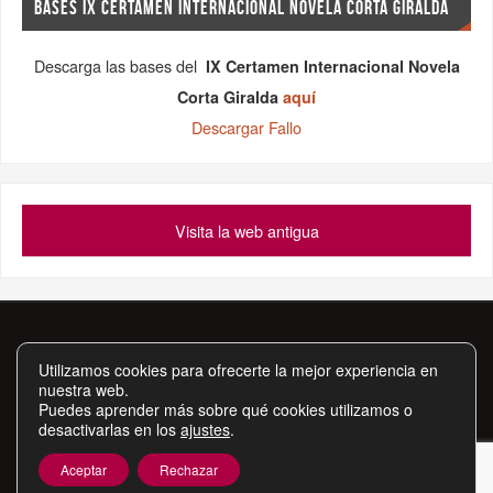
BASES IX CERTAMEN INTERNACIONAL NOVELA CORTA GIRALDA
Descarga las bases del
IX Certamen Internacional Novela
Corta Giralda
aquí
Descargar Fallo
Visita la web antigua
Asociación Cultural Artístico-Literaria Itimad
Utilizamos cookies para ofrecerte la mejor experiencia en
Apartado de Correos 276, 41080, Sevilla Tf.
nuestra web.
639 49 33 99 - 648 06 52 73 - 659 54 45 97 - 630 10 15 13
Puedes aprender más sobre qué cookies utilizamos o
desactivarlas en los
ajustes
.
asociacionitimad@hotmail.com
Inscrita en el Registro de Asociaciones de la Junta de Andalucía
Aceptar
Rechazar