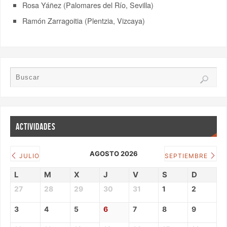
Rosa Yáñez (Palomares del Río, Sevilla)
Ramón Zarragoitia (Plentzia, Vizcaya)
ACTIVIDADES
AGOSTO 2026
JULIO
SEPTIEMBRE
L
M
X
J
V
S
D
27
28
29
30
31
1
2
3
4
5
6
7
8
9