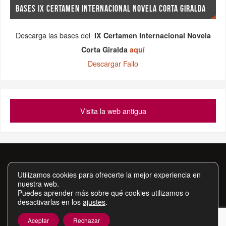
BASES IX CERTAMEN INTERNACIONAL NOVELA CORTA GIRALDA
Descarga las bases del
IX Certamen Internacional Novela
Corta Giralda
aquí
Descargar Fallo
Visita la web antigua
Asociación Cultural Artístico-Literaria Itimad
Utilizamos cookies para ofrecerte la mejor experiencia en
Apartado de Correos 276, 41080, Sevilla Tf.
nuestra web.
639 49 33 99 - 648 06 52 73 - 659 54 45 97 - 630 10 15 13
Puedes aprender más sobre qué cookies utilizamos o
desactivarlas en los
ajustes
.
asociacionitimad@hotmail.com
Inscrita en el Registro de Asociaciones de la Junta de Andalucía
Aceptar
Rechazar