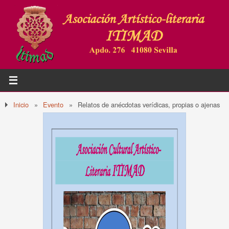
Inicio
»
Evento
»
Relatos de anécdotas verídicas, propias o ajenas