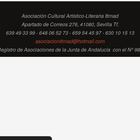
Asociación Cultural Artístico-Literaria Itimad
Apartado de Correos 276, 41080, Sevilla Tf.
639 49 33 99 - 648 06 52 73 - 659 54 45 97 - 630 10 15 13
asociacionitimad@hotmail.com
 Registro de Asociaciones de la Junta de Andalucía con el Nº 9